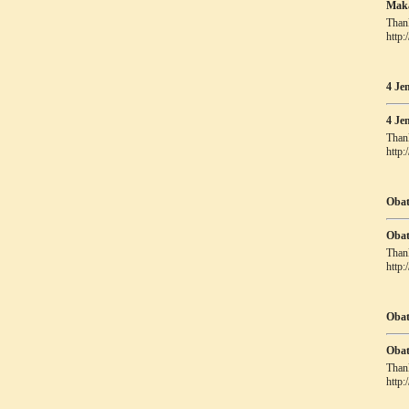
Maka
Thank
http
4 Je
4 Je
Thank
http
Obat
Obat
Thank
http
Obat
Obat
Thank
http