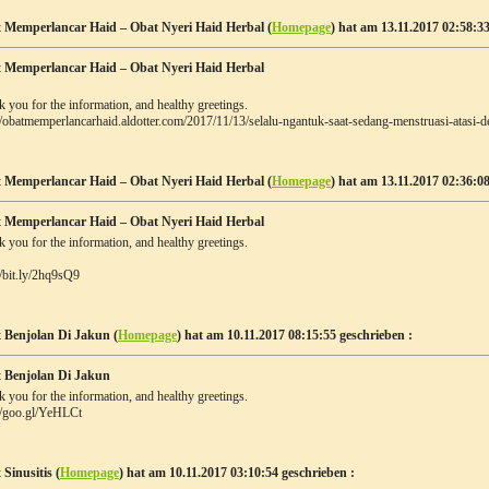
 Memperlancar Haid – Obat Nyeri Haid Herbal (
Homepage
) hat am 13.11.2017 02:58:33
 Memperlancar Haid – Obat Nyeri Haid Herbal
 you for the information, and healthy greetings.
//obatmemperlancarhaid.aldotter.com/2017/11/13/selalu-ngantuk-saat-sedang-menstruasi-atasi-de
 Memperlancar Haid – Obat Nyeri Haid Herbal (
Homepage
) hat am 13.11.2017 02:36:08
 Memperlancar Haid – Obat Nyeri Haid Herbal
 you for the information, and healthy greetings.
//bit.ly/2hq9sQ9
 Benjolan Di Jakun (
Homepage
) hat am 10.11.2017 08:15:55 geschrieben :
 Benjolan Di Jakun
 you for the information, and healthy greetings.
//goo.gl/YeHLCt
Sinusitis (
Homepage
) hat am 10.11.2017 03:10:54 geschrieben :