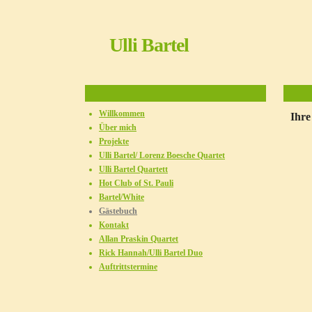
Ulli Bartel
Willkommen
Ihr
Über mich
Projekte
Ulli Bartel/ Lorenz Boesche Quartet
Ulli Bartel Quartett
Hot Club of St. Pauli
Bartel/White
Gästebuch
Kontakt
Allan Praskin Quartet
Rick Hannah/Ulli Bartel Duo
Auftrittstermine