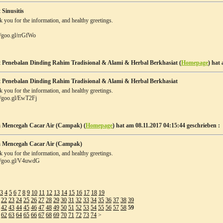
 Sinusitis
 you for the information, and healthy greetings.
//goo.gl/rrGfWo
 Penebalan Dinding Rahim Tradisional & Alami & Herbal Berkhasiat (
Homepage
) hat
 Penebalan Dinding Rahim Tradisional & Alami & Herbal Berkhasiat
 you for the information, and healthy greetings.
//goo.gl/EwT2Fj
 Mencegah Cacar Air (Campak) (
Homepage
) hat am 08.11.2017 04:15:44 geschrieben :
 Mencegah Cacar Air (Campak)
 you for the information, and healthy greetings.
://goo.gl/V4uwdG
3
4
5
6
7
8
9
10
11
12
13
14
15
16
17
18
19
22
23
24
25
26
27
28
29
30
31
32
33
34
35
36
37
38
39
42
43
44
45
46
47
48
49
50
51
52
53
54
55
56
57
58
59
62
63
64
65
66
67
68
69
70
71
72
73
74
>