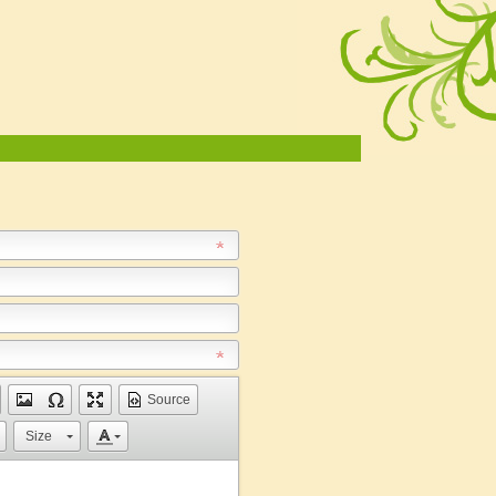
Source
Size