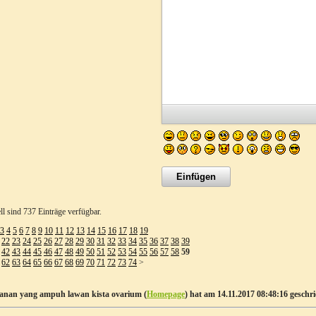
ll sind 737 Einträge verfügbar.
3
4
5
6
7
8
9
10
11
12
13
14
15
16
17
18
19
22
23
24
25
26
27
28
29
30
31
32
33
34
35
36
37
38
39
42
43
44
45
46
47
48
49
50
51
52
53
54
55
56
57
58
59
62
63
64
65
66
67
68
69
70
71
72
73
74
>
nan yang ampuh lawan kista ovarium (
Homepage
) hat am 14.11.2017 08:48:16 geschri