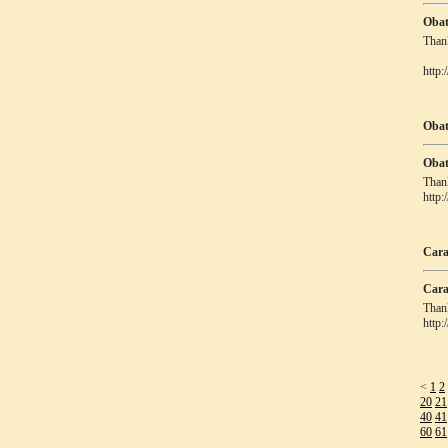
Obat
Thank
http:
Obat
Obat
Thank
http:
Cara
Cara
Thank
http
<
1
2
20
21
40
41
60
61